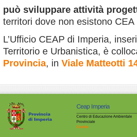
può sviluppare attività proget
territori dove non esistono CEA a
L’Ufficio CEAP di Imperia, inser
Territorio e Urbanistica, è collo
Provincia
, in
Viale Matteotti 1
Ceap Imperia
Centro di Educazione Ambientale
Provinciale
Cookie