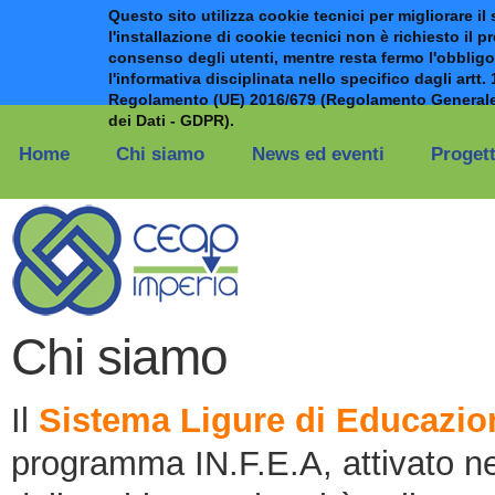
Questo sito utilizza cookie tecnici per migliorare il 
l'installazione di cookie tecnici non è richiesto il p
consenso degli utenti, mentre resta fermo l'obbligo
l'informativa disciplinata nello specifico dagli artt. 
Regolamento (UE) 2016/679 (Regolamento Generale
Salta al contenuto principale
dei Dati - GDPR).
Home
Chi siamo
News ed eventi
Progett
Chi siamo
Il
Sistema Ligure di Educazio
programma IN.F.E.A, attivato neg