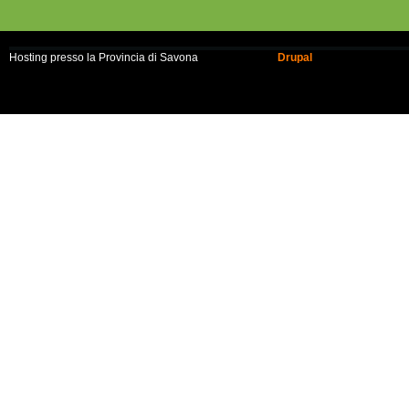
Hosting presso la Provincia di Savona
Realizzato con
Drupal