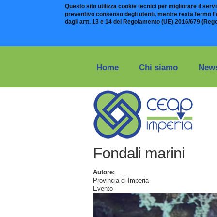
Questo sito utilizza cookie tecnici per migliorare il serviz
preventivo consenso degli utenti, mentre resta fermo l'ob
dagli artt. 13 e 14 del Regolamento (UE) 2016/679 (Reg
Salta al contenuto principale
Home
Chi siamo
News
Fondali marini
Autore:
Provincia di Imperia
Evento