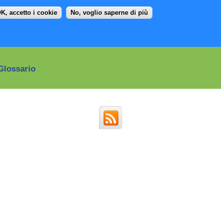
K, accetto i cookie
No, voglio saperne di più
Glossario
Social
media
menu