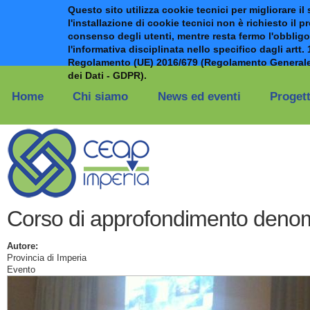
Questo sito utilizza cookie tecnici per migliorare il 
l'installazione di cookie tecnici non è richiesto il p
consenso degli utenti, mentre resta fermo l'obbligo
l'informativa disciplinata nello specifico dagli artt. 
Regolamento (UE) 2016/679 (Regolamento Generale
Salta al contenuto principale
dei Dati - GDPR).
Home
Chi siamo
News ed eventi
Progett
Corso di approfondimento denom
Autore:
Provincia di Imperia
Evento