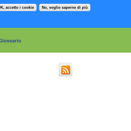
K, accetto i cookie
No, voglio saperne di più
Glossario
Social
media
menu