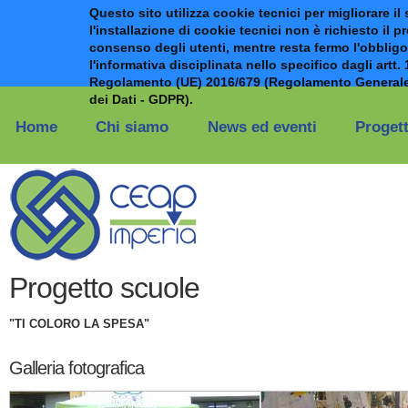
Questo sito utilizza cookie tecnici per migliorare il 
l'installazione di cookie tecnici non è richiesto il p
consenso degli utenti, mentre resta fermo l'obbligo
l'informativa disciplinata nello specifico dagli artt. 
Regolamento (UE) 2016/679 (Regolamento Generale
Salta al contenuto principale
dei Dati - GDPR).
Home
Chi siamo
News ed eventi
Progett
Progetto scuole
"TI COLORO LA SPESA"
Galleria fotografica