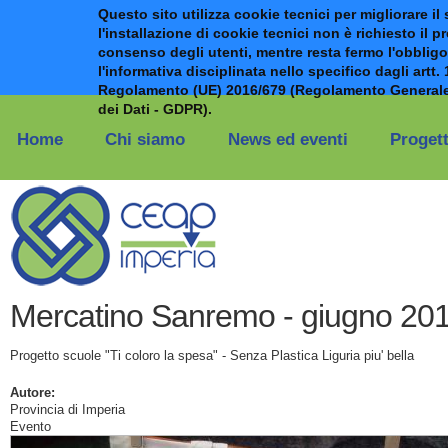
Questo sito utilizza cookie tecnici per migliorare il 
l'installazione di cookie tecnici non è richiesto il p
consenso degli utenti, mentre resta fermo l'obbligo
l'informativa disciplinata nello specifico dagli artt. 
Regolamento (UE) 2016/679 (Regolamento Generale
Salta al contenuto principale
dei Dati - GDPR).
Home
Chi siamo
News ed eventi
Progett
Mercatino Sanremo - giugno 20
Progetto scuole "Ti coloro la spesa" - Senza Plastica Liguria piu' bella
Autore:
Provincia di Imperia
Evento