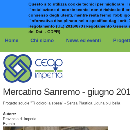
Questo sito utilizza cookie tecnici per migliorare il 
l'installazione di cookie tecnici non è richiesto il p
consenso degli utenti, mentre resta fermo l'obbligo
l'informativa disciplinata nello specifico dagli artt. 
Regolamento (UE) 2016/679 (Regolamento Generale
Salta al contenuto principale
dei Dati - GDPR).
Home
Chi siamo
News ed eventi
Progett
Mercatino Sanremo - giugno 20
Progetto scuole "Ti coloro la spesa" - Senza Plastica Liguria piu' bella
Autore:
Provincia di Imperia
Evento