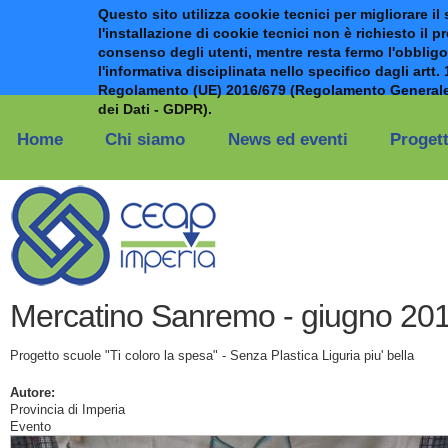
Questo sito utilizza cookie tecnici per migliorare il 
l'installazione di cookie tecnici non è richiesto il p
consenso degli utenti, mentre resta fermo l'obbligo
l'informativa disciplinata nello specifico dagli artt. 
Regolamento (UE) 2016/679 (Regolamento Generale
Salta al contenuto principale
dei Dati - GDPR).
Home
Chi siamo
News ed eventi
Progett
Mercatino Sanremo - giugno 20
Progetto scuole "Ti coloro la spesa" - Senza Plastica Liguria piu' bella
Autore:
Provincia di Imperia
Evento