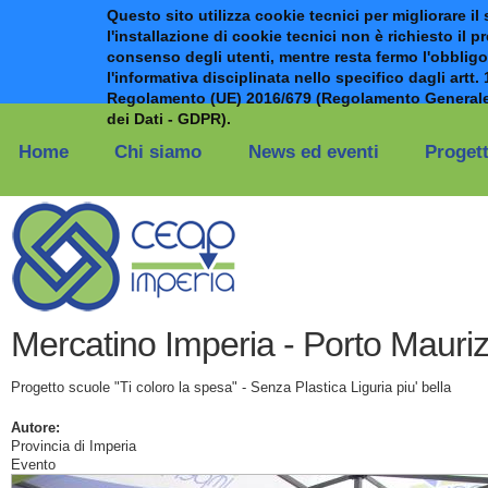
Questo sito utilizza cookie tecnici per migliorare il 
l'installazione di cookie tecnici non è richiesto il p
consenso degli utenti, mentre resta fermo l'obbligo
l'informativa disciplinata nello specifico dagli artt. 
Regolamento (UE) 2016/679 (Regolamento Generale
Salta al contenuto principale
dei Dati - GDPR).
Home
Chi siamo
News ed eventi
Progett
Mercatino Imperia - Porto Mauriz
Progetto scuole "Ti coloro la spesa" - Senza Plastica Liguria piu' bella
Autore:
Provincia di Imperia
Evento