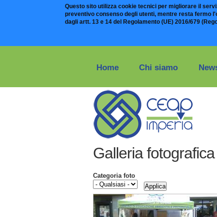
Questo sito utilizza cookie tecnici per migliorare il serviz
preventivo consenso degli utenti, mentre resta fermo l'ob
dagli artt. 13 e 14 del Regolamento (UE) 2016/679 (Reg
Salta al contenuto principale
Home
Chi siamo
News
Galleria fotografica
Categoria foto