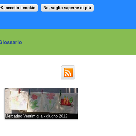
K, accetto i cookie
No, voglio saperne di più
Glossario
Social
media
menu
Mercatino Ventimiglia - giugno 2012